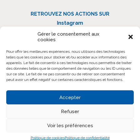
RETROUVEZ NOS ACTIONS SUR
Instagram
Linkedin
Gérer le consentement aux
cookies
Facebook
Pour offrir les meilleures expériences, nous utilisons des technologies
telles que les cookies pour stocker et/ou accéder aux informations des
IMPACT RIVIERA RÉALISATION
appareils. Le fait de consentir à ces technologies nous permettra de traiter
136 Boulevard des Jardiniers
des données telles que le comportement de navigation ou les ID uniques
sur ce site. Le fait de ne pas consentir ou de retirer son consentement
06200 Nice
peut avoir un effet négatif sur certaines caractéristiques et fonctions.
CONTACTEZ-NOUS
Accepter
Refuser
Mentions légales
Voir les préférences
Politique de confidentialité
Réalisation MouvementCom
Politique de cookies
Politique de confidentialité